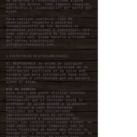
de derechos o responsabilidad alguna
sobre los mismos, como tampoco respaldo,
patrocinio o recomendación por parte del
mismo.
Para realizar cualquier tipo de
observación respecto a posibles
incumplimientos de los derechos de
propiedad intelectual o industrial, así
como sobre cualquiera de los contenidos
del sitio web, puede hacerlo a través
del correo electrónico
info@tarifaspinout.com
.
3. EXENCIÓN DE RESPONSABILIDADES
El RESPONSABLE se exime de cualquier
tipo de responsabilidad derivada de la
información publicada en su sitio web
siempre que esta información haya sido
manipulada o introducida por un tercero
ajeno al mismo.
Uso de Cookies
Este sitio web puede utilizar cookies
técnicas (pequeños archivos de
información que el servidor envía al
ordenador de quien accede a la página)
para llevar a cabo determinadas
funciones que son consideradas
imprescindibles para el correcto
funcionamiento y visualización del
sitio. Las cookies utilizadas tienen, en
todo caso, carácter temporal, con la
única finalidad de hacer más eficaz la
navegación, y desaparecen al terminar la