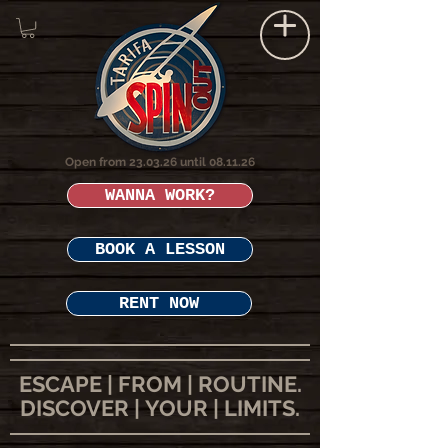
Open from 23.03.26 until 08.11.26
WANNA WORK?
BOOK A LESSON
RENT NOW
ESCAPE | FROM | ROUTINE.
DISCOVER | YOUR | LIMITS.