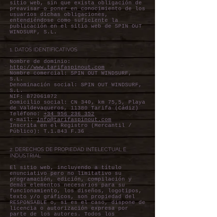
sitio web, sin que exista obligación de
preavisar o poner en conocimiento de los
usuarios dichas obligaciones,
entendiéndose como suficiente la
publicación en el sitio web de SPIN OUT
WINDSURF, S.L.
1. DATOS IDENTIFICATIVOS
Nombre de dominio:
http://www.tarifaspinout.com
Nombre comercial: SPIN OUT WINDSURF,
S.L.
Denominación social: SPIN OUT WINDSURF,
S.L.
NIF: B72061872
Domicilio social: CN 340, km 75,5, Playa
de Valdevaqueros, 11380 Tarifa (Cádiz)
Teléfono:
+34 956 236 352
e-mail:
info@tarifaspinout.com
Inscrita en el Registro (Mercantil /
Público): T.1.843 F.36
2. DERECHOS DE PROPIEDAD INTELECTUAL E
INDUSTRIAL
El sitio web, incluyendo a título
enunciativo pero no limitativo su
programación, edición, compilación y
demás elementos necesarios para su
funcionamiento, los diseños, logotipos,
texto y/o gráficos, son propiedad del
RESPONSABLE o, si es el caso, dispone de
licencia o autorización expresa por
parte de los autores. Todos los